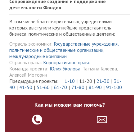
Сопровождение создание и поддержание
деятельности Фондов
В том числе благотворительных, учредителями
которых выступили крупнейшие представитель
бизнеса, политические и общественные деятели;
Отрасль экономики:
Государственные учреждения,
политические и общественные организации,
международные компании
Отрасль права:
Корпоративное право
Команда проекта:
Юлия Уколова
, Татьяна Галеева,
Алексей Моторин
Предыдущие проекты:
1-10
11-20
21-30
31-
40
41-50
51-60
61-70
71-80
81-90
91-100
Как мы можем вам помочь?