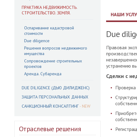
ПРАКТИКА НЕДВИЖИМОСТЬ.
СТРОИТЕЛЬСТВО. ЗЕМЛЯ.
НАШИ УСЛУ
Оспаривание кадастровой
Due dili
стоимости
Due diligence
Правовая эксп
Решения вопросов недвижимого
производствен
имущества
незавершенног
Сопровождение строительных
устранению вы
проектов
Аренда. Субаренда
Сделки с н
Проверка
DUE DILIGENCE (ДЬЮ ДИЛИДЖЕНС)
ЗАЩИТА ПЕРСОНАЛЬНЫХ ДАННЫХ
Структури
собственн
САНКЦИОННЫЙ КОНСАЛТИНГ
Приобрете
собственн
Отраслевые решения
Регистрац