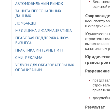
Весь спек
АВТОМОБИЛЬНЫЙ РЫНОК
офисной и
ЗАЩИТА ПЕРСОНАЛЬНЫХ
Сопровожде
ДАННЫХ
весь спектр в
ЛОМБАРДЫ
и складской н
МЕДИЦИНА И ФАРМАЦЕВТИКА
Юридическая п
ПРАВОВАЯ ПОДДЕРЖКА ШОУ-
строительства
БИЗНЕСА
выполнении ин
капитальном р
ПРАКТИКА ИНТЕРНЕТ И IT
Юридическое
СМИ, РЕКЛАМА
градострои
УСЛУГИ ДЛЯ ОБРАЗОВАТЕЛЬНЫХ
ОРГАНИЗАЦИЙ
Разрешение
представл
строитель
приватиза
досудебны
Результат