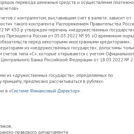
орядок перевода денежных средств и осуществления платежно
расчетов».
четов с контрагентом, выставившим счет в валюте, зависит от
ости» такого контрагента. Распоряжением Правительства Росс
22 № 430-р утвержден перечень «недружественных государств»
азу Президента России от 05.03.2022 № 95 «О временном поря
обязательств перед некоторыми иностранными кредиторами»,
редиторами из «недружественных государств», допустимы толь
 счетов типа «С», которые открываются с учетом Официальног
 Центрального Банка Российской Федерации от 18.03.2022 № 2
ми из «дружественных государств», определяемых по
 принципу, предписано рассчитываться в рублях».
о в «
Системе Финансовый Директор
».
ликов,
данско-правового департамента.