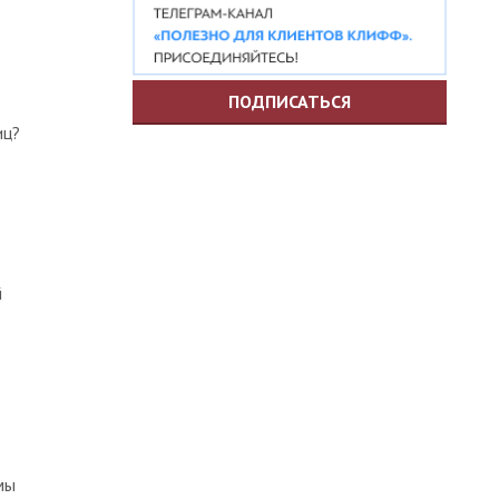
ПОДПИСАТЬСЯ
иц?
й
мы