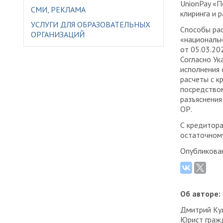
UnionPay «П
СМИ, РЕКЛАМА
клиринга и 
УСЛУГИ ДЛЯ ОБРАЗОВАТЕЛЬНЫХ
Способы рас
ОРГАНИЗАЦИЙ
«национальн
от 05.03.20
Согласно Ук
исполнения 
расчеты с к
посредством
разъяснения
ОР.
С кредитора
остаточному
Опубликован
Об авторе:
Дмитрий Ку
Юрист граж