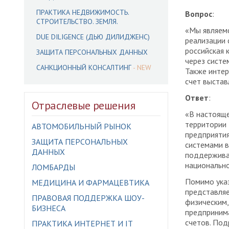
ПРАКТИКА НЕДВИЖИМОСТЬ.
Вопрос
:
СТРОИТЕЛЬСТВО. ЗЕМЛЯ.
«Мы являемс
DUE DILIGENCE (ДЬЮ ДИЛИДЖЕНС)
реализации 
российская 
ЗАЩИТА ПЕРСОНАЛЬНЫХ ДАННЫХ
через систе
САНКЦИОННЫЙ КОНСАЛТИНГ
Также интер
счет выстав
Ответ
:
Отраслевые решения
«В настояще
территории 
АВТОМОБИЛЬНЫЙ РЫНОК
предприятия
ЗАЩИТА ПЕРСОНАЛЬНЫХ
системами в
ДАННЫХ
поддерживаю
национально
ЛОМБАРДЫ
Помимо указ
МЕДИЦИНА И ФАРМАЦЕВТИКА
представля
ПРАВОВАЯ ПОДДЕРЖКА ШОУ-
физическим,
БИЗНЕСА
предпринима
счетов. Под
ПРАКТИКА ИНТЕРНЕТ И IT