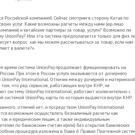
я Российской компанией. Сейчас смотрим в сторону Китая по
своих услуг. Какие возможны расчеты между нами (юр.лицо
компания) и китайские партнеры за товар, услуги? Возможно ли
му UnionPay? Или эта система предполагается только для физ. л
есует вопрос: как мы можем рассчитываться за товар, если нам
ляют в валюте?».
е время система UnionPay продолжает функционировать на
России. При этом в России услуги оказываются от дочернего
 UnionPay International. Отличия между дочерней и материнско
 том, что ряд сервисов, работающих внутри КНР, не
т систему UnionPay International, работают исключительно с
й системой UnionPay, карты по которым выдаются внутри КНР.
анного, отличий нет, и посредством UnionPay International
ется возможным осуществлять безналичные расчеты как
 так и юридическим лицам, а также индивидуальным
телям по банковским счетам и(или) без открытия банковских
робная процедура изложена в Главе 6 Правил Платежной систе