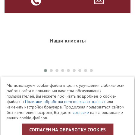
Наши клиенты
+7 495 504-34-61
Мы используем cookie-файлы в целях улучшения стабильности
работы сайта и повышения качества обслуживания
пользователей. Вы можете прочитать подробнее о cookie-
Telegram
Max
файлах в
Политике обработки персональных данных
или
изменить настройки браузера. Продолжая пользоваться сайтом
без изменения настроек, Вы даете
согласие
на использование
© 1994-2026 Юридическая Фирма «Клифф»
Карта
ваших cookie-файлов.
Юридические услуги, аудит, офшоры
сайта
СОГЛАСЕН НА ОБРАБОТКУ COOKIES
Политика ЗАО «Юридическая фирма «КЛИФФ» в отношении