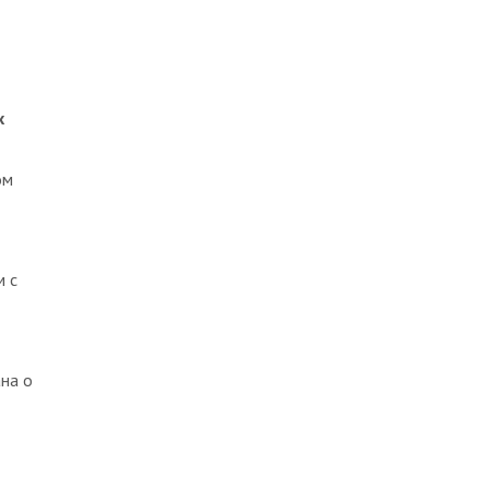
х
ом
м с
на о