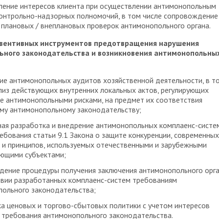
ление интересов клиента при осуществлении антимонопольным
онтрольно-надзорных полномочий, в том числе сопровождение
плановых / внеплановых проверок антимонопольного органа.
евентивных инструментов предотвращения нарушения
ьного законодательства и возникновения антимонопольны
е антимонопольных аудитов хозяйственной деятельности, в т
лиз действующих внутренних локальных актов, регулирующих
е антимонопольными рисками, на предмет их соответствия
му антимонопольному законодательству;
ая разработка и внедрение антимонопольных комплаенс-систе
ебования статьи 9.1 Закона о защите конкуренции, современных
и принципов, используемых отечественными и зарубежными
ующими субъектами;
ение процедуры получения заключения антимонопольного орга
вии разработанных комплаенс-систем требованиям
ольного законодательства;
а ценовых и торгово-сбытовых политики с учетом интересов
 требования антимонопольного законодательства.