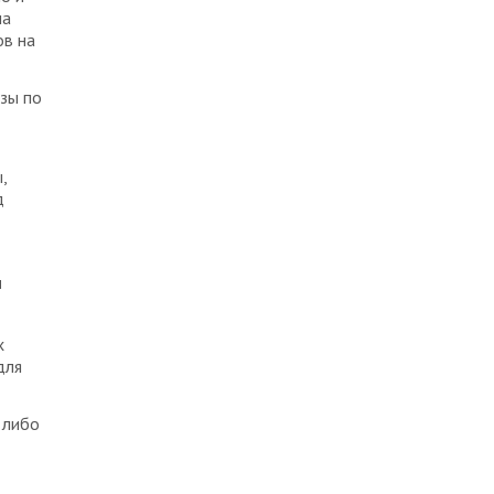
на
ов на
азы по
,
д
и
х
для
 либо