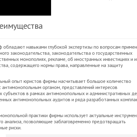
еимущества
 обладают навыками глубокой экспертизы по вопросам примен
ого законодательства, законодательства о государственных
ественных монополиях, рекламе, об иностранных инвестициях и 
тва, содержащего нормы права, направленные на защиту
ьный опыт юристов фирмы насчитывает большое количество
с антимонопольным органом, представлений интересов
 субъектов в рамках антимонопольных и административных дел
енных антимонопольных аудитов и ряда разработанных компла
монопольной практики фирмы использует актуальные инструме
го анализа, позволяющие заблаговременно предотвращать
ные риски.