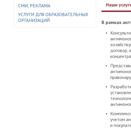
Наши услуг
СМИ, РЕКЛАМА
УСЛУГИ ДЛЯ ОБРАЗОВАТЕЛЬНЫХ
ОРГАНИЗАЦИЙ
В рамках ан
Консульти
антимоноп
хозяйству
договор, 
концентра
Представл
антимоноп
правонару
Разработ
установле
технологи
антимоноп
Комплексн
учетом а
и покупат