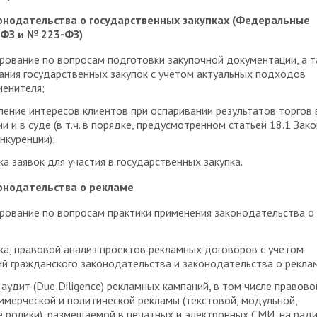
онодательства о государственных закупках (Федеральные
ФЗ и № 223-ФЗ)
рование по вопросам подготовки закупочной документации, а 
ания государственных закупок с учетом актуальных подходов
енителя;
ение интересов клиентов при оспаривании результатов торгов 
и и в суде (в т.ч. в порядке, предусмотренном статьей 18.1 Зако
нкуренции);
а заявок для участия в государственных закупка.
онодательства о рекламе
рование по вопросам практики применения законодательства о
а, правовой анализ проектов рекламных договоров с учетом
й гражданского законодательства и законодательства о рекла
аудит (Due Diligence) рекламных кампаний, в том числе правово
ммерческой и политической рекламы (текстовой, модульной,
 ролики), размещаемой в печатных и электронных СМИ, на ради