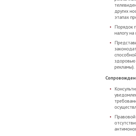
телевиден
других но
этапах пр
Порядок п
налогу на
Представи
законодат
способной
здоровью 
рекламы).
Сопровожден
Консульти
уведомлен
требовани
осуществл
Правовой 
отсутстви
антимоноп