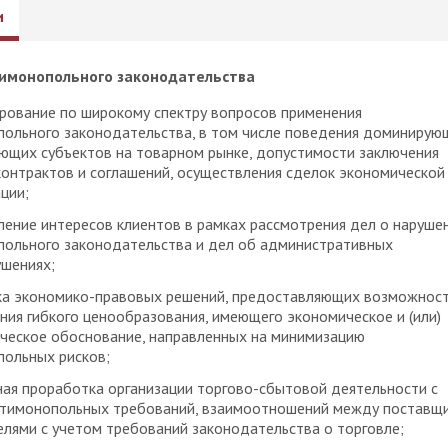
и
тимонопольного законодательства
рование по широкому спектру вопросов применения
ольного законодательства, в том числе поведения доминирую
ющих субъектов на товарном рынке, допустимости заключения
контрактов и соглашений, осуществления сделок экономической
ции;
ение интересов клиентов в рамках рассмотрения дел о наруше
ольного законодательства и дел об административных
шениях;
ка экономико-правовых решений, предоставляющих возможнос
ния гибкого ценообразования, имеющего экономическое и (или)
ческое обоснование, направленных на минимизацию
ольных рисков;
ая проработка организации торгово-сбытовой деятельности с
нтимонопольных требований, взаимоотношений между поставщ
елями с учетом требований законодательства о торговле;