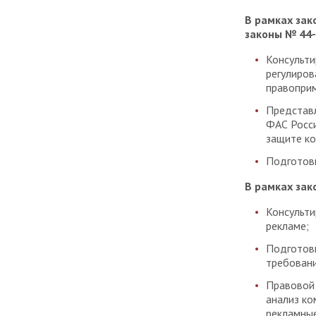
В рамках зак
законы № 44-
Консульти
регулиров
правоприм
Представл
ФАС Росси
защите ко
Подготовк
В рамках зак
Консульти
рекламе;
Подготовк
требовани
Правовой 
анализ ко
рекламные