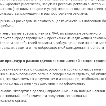
ии, «product placement», наружная реклама, реклама в метро и 
сителях (все виды товаров и услуг); правовая поддержка клиент
оизводства, размещения и распространения рекламы;
ризнания расходов на рекламу в целях исчисления налоговой б
 прибыль;
тельство интересов клиента в ФАС по вопросам рекламного
ельства (предотвращение и пресечение ненадлежащей рекламы
 ввести потребителей рекламы в заблуждение или нанести вре
граждан, защита от недобросовестной конкуренции в области
ие процедур в рамках сделок экономической концентраци
рование клиентов о порядке, условиях и сроках согласования /
ия антимонопольного органа о совершаемых сделках, об общи
ях, предъявляемых к документам и информации, необходимых 
ения согласования / уведомления и их оформлению;
анализ, экспертиза сделки, направленные на выявление наличия
я оснований необходимости получения согласования
ольного органа;