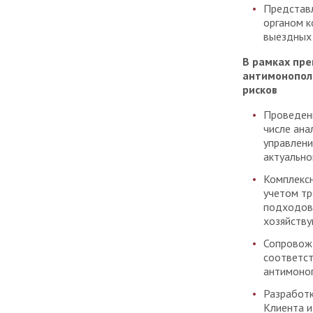
Представ
органом к
выездных 
В рамках пр
антимонопол
рисков
Проведени
числе ана
управлени
актуально
Комплексн
учетом тр
подходов 
хозяйств
Сопровожд
соответст
антимоноп
Разработк
Клиента и