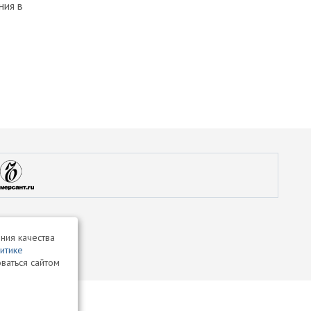
ния в
ния качества
итике
ваться сайтом