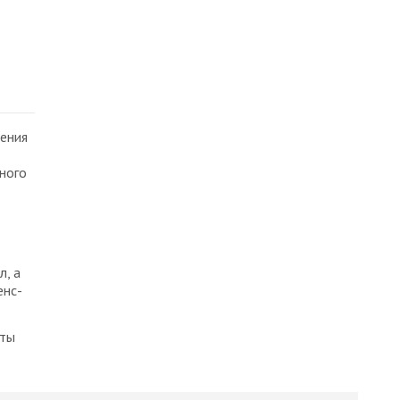
ения
иного
, а
енс-
нты