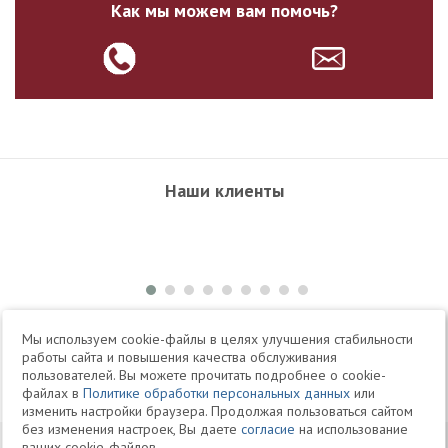
Как мы можем вам помочь?
Наши клиенты
+7 495 504-34-61
Мы используем cookie-файлы в целях улучшения стабильности
работы сайта и повышения качества обслуживания
пользователей. Вы можете прочитать подробнее о cookie-
Telegram
Max
файлах в
Политике обработки персональных данных
или
изменить настройки браузера. Продолжая пользоваться сайтом
без изменения настроек, Вы даете
согласие
на использование
© 1994-2026 Юридическая Фирма «Клифф»
Карта
ваших cookie-файлов.