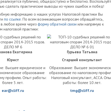
 реализуется публично, общедоступно и бесплатно. Воспользуй
ю сделать практические выводы из чужих ошибок и побед!
обную информацию о наших услугах Налоговой практики Вы
ти
по ссылке
. По всем возникающим вопросам обращайтесь,
 в любое время через
форму обратной связи
или напрямую к
м налоговой практики:
анова Екатерина
Гурьева Татьяна
Юрист
Старший консультант
ие: Высшее юридическое и
Образование: Высшее экономическ
ономическое образование
образование по налоговому профи
ому профилю. Опыт работы:
Налоговый консультант, ACCA. Оп
более 5 лет.
работы: более 10 лет.
ear@cliff.ru
tmg@cliff.ru