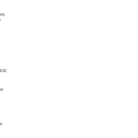
ия,
у
ФФ.
ые
те