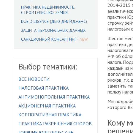
2014-2015 
ПРАКТИКА НЕДВИЖИМОСТЬ.
аналитическ
СТРОИТЕЛЬСТВО. ЗЕМЛЯ.
практики Юр
DUE DILIGENCE (ДЬЮ ДИЛИДЖЕНС)
строчку рей
налоговым 
ЗАЩИТА ПЕРСОНАЛЬНЫХ ДАННЫХ
Шестое мест
САНКЦИОННЫЙ КОНСАЛТИНГ
практики де
налогоплате
РФ об обло
налога. По
Выбор тематики:
каждый из н
дополнител
ВСЕ НОВОСТИ
рисков, т.к
заметить та
НАЛОГОВАЯ ПРАКТИКА
пользу нало
АНТИМОНОПОЛЬНАЯ ПРАКТИКА
Мы подробно
АКЦИОНЕРНАЯ ПРАКТИКА
которого В
КОРПОРАТИВНАЯ ПРАКТИКА
Кому м
ПРАКТИКА РАЗРЕШЕНИЯ СПОРОВ
решени
ГОРЯЧИЕ ЮРИДИЧЕСКИЕ