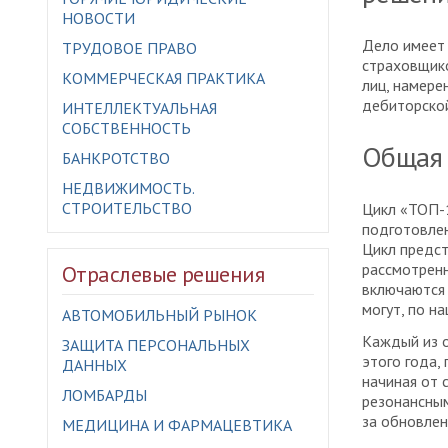
НОВОСТИ
Дело имеет 
ТРУДОВОЕ ПРАВО
страховщико
КОММЕРЧЕСКАЯ ПРАКТИКА
лиц, намере
дебиторско
ИНТЕЛЛЕКТУАЛЬНАЯ
СОБСТВЕННОСТЬ
Общая 
БАНКРОТСТВО
НЕДВИЖИМОСТЬ.
СТРОИТЕЛЬСТВО
Цикл «ТОП-
подготовле
Цикл предс
рассмотренн
Отраслевые решения
включаются 
могут, по н
АВТОМОБИЛЬНЫЙ РЫНОК
Каждый из о
ЗАЩИТА ПЕРСОНАЛЬНЫХ
этого года,
ДАННЫХ
начиная от 
ЛОМБАРДЫ
резонансным
за обновлен
МЕДИЦИНА И ФАРМАЦЕВТИКА