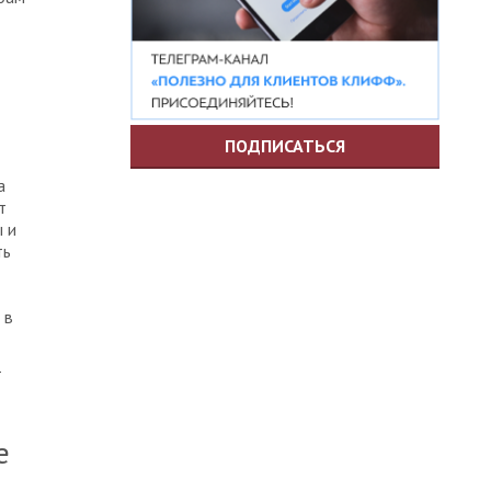
ПОДПИСАТЬСЯ
а
т
 и
ть
 в
т
е