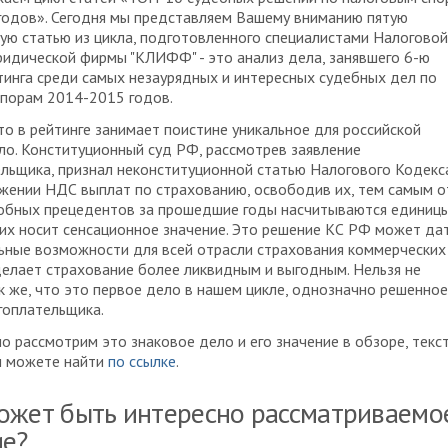
годов». Сегодня мы представляем Вашему вниманию пятую
ую статью из цикла, подготовленного специалистами Налоговой
идической фирмы "КЛИФФ" - это анализ дела, занявшего 6-ю
тинга среди самых незаурядных и интересных судебных дел по
спорам 2014-2015 годов.
о в рейтинге занимает поистине уникальное для российской
ло. Конституционный суд РФ, рассмотрев заявление
льщика, признал неконституционной статью Налогового Кодекс
жении НДС выплат по страхованию, освободив их, тем самым о
добных прецедентов за прошедшие годы насчитываются единицы
их носит сенсационное значение. Это решение КС РФ может да
ьные возможности для всей отрасли страхования коммерческих
. делает страхование более ликвидным и выгодным. Нельзя не
к же, что это первое дело в нашем цикле, однозначно решенное
гоплательщика.
 рассмотрим это знаковое дело и его значение в обзоре, текс
ы можете найти
по ссылке
.
ожет быть интересно рассматриваемо
е?