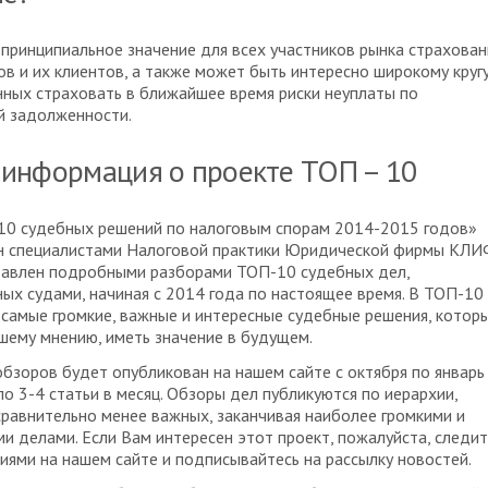
принципиальное значение для всех участников рынка страхован
в и их клиентов, а также может быть интересно широкому круг
нных страховать в ближайшее время риски неуплаты по
й задолженности.
информация о проекте ТОП – 10
10 судебных решений по налоговым спорам 2014-2015 годов»
н специалистами Налоговой практики Юридической фирмы КЛИ
тавлен подробными разборами ТОП-10 судебных дел,
ых судами, начиная с 2014 года по настоящее время. В ТОП-10
самые громкие, важные и интересные судебные решения, котор
ашему мнению, иметь значение в будущем.
бзоров будет опубликован на нашем сайте с октября по январь
 по 3-4 статьи в месяц. Обзоры дел публикуются по иерархии,
сравнительно менее важных, заканчивая наиболее громкими и
и делами. Если Вам интересен этот проект, пожалуйста, следи
иями на нашем сайте и подписывайтесь на рассылку новостей.