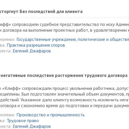
сторгнут Без последствий для клиента
фф» сопроводили судебное представительство по иску Админис
 договора на выполнение проектных работ, в удовлетворении 
ономики:
Государственные учреждения, политические и обществ
ва:
Практика разрешения споров
оекта:
Евгений Джафаров
негативные последствия расторжения трудового договора 
 «Клифф» сопровождали процесс увольнения работника, допус
сциплины. Был подготовлен значительный объем документов, п
действий. Указанное дало клиенту возможность исключить нега
оговора и сэкономило время до подготовки и передачи докуме
ономики:
Производство и промышленность
ва:
Трудовое право
оекта:
Евгений Джафаров