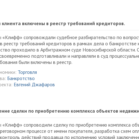
 клиента включены в реестр требований кредиторов.
ы «Клифф» сопровождали судебное разбирательство по вопросу
в реестр требований кредиторов в рамках дела о банкротстве 
ьство проходило в Арбитражном суде Новосибирской области. 
своевременно подготавливали и направляли в суд процессуаль
ебования были включены в реестр.
ономики:
Торговля
ва:
Банкротство
оекта:
Евгений Джафаров
ние сделки по приобретению комплекса объектов недвиж
 «Клифф» сопроводили сделку по приобретению комплекса объ
ереговорном процессе от имени покупателя, разработка схем о
 контроль действий продавца по исполнению условий заключенн