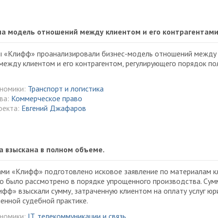
а модель отношений между клиентом и его контрагентам
ы «Клифф» проанализировали бизнес-модель отношений между 
между клиентом и его контрагентом, регулирующего порядок п
ономики:
Транспорт и логистика
ва:
Коммерческое право
оекта:
Евгений Джафаров
а взыскана в полном объеме.
ми «Клифф» подготовлено исковое заявление по материалам кл
о было рассмотрено в порядке упрощенного производства. Сум
фф» взыскали сумму, затраченную клиентом на оплату услуг ю
енной судебной практике.
ономики:
IT, телекоммуникации и связь