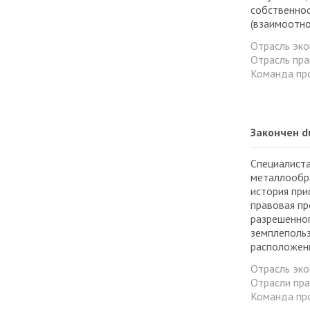
собственнос
(взаимоотно
Отрасль эк
Отрасль пра
Команда пр
Закончен d
Специалист
металлообра
история при
правовая пр
разрешенног
земплепольз
расположенн
Отрасль эк
Отрасли пр
Команда пр