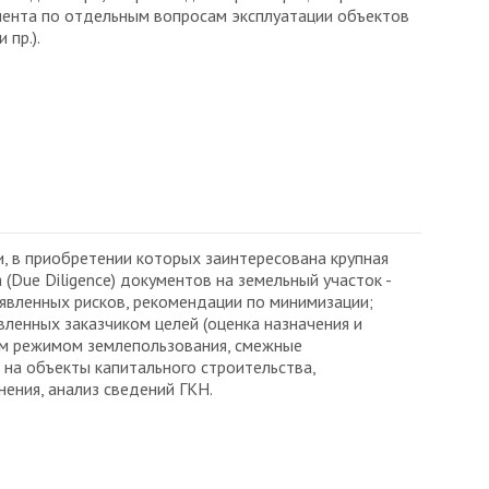
иента по отдельным вопросам эксплуатации объектов
пр.).
 в приобретении которых заинтересована крупная
Due Diligence) документов на земельный участок -
ыявленных рисков, рекомендации по минимизации;
вленных заказчиком целей (оценка назначения и
ым режимом землепользования, смежные
в на объекты капитального строительства,
ения, анализ сведений ГКН.