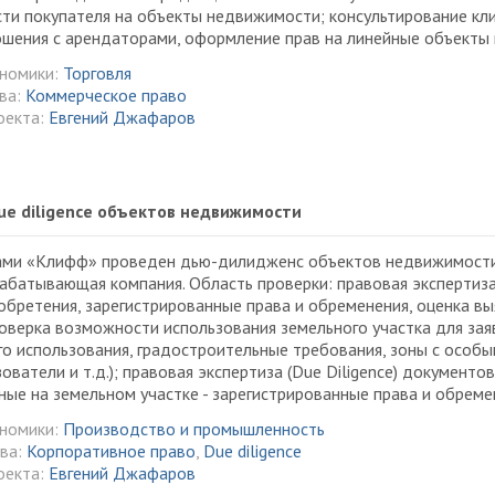
ти покупателя на объекты недвижимости; консультирование кл
шения с арендаторами, оформление прав на линейные объекты и 
ономики:
Торговля
ва:
Коммерческое право
оекта:
Евгений Джафаров
ue diligence объектов недвижимости
ами «Клифф» проведен дью-дилидженс объектов недвижимости,
батывающая компания. Область проверки: правовая экспертиза (
обретения, зарегистрированные права и обременения, оценка в
оверка возможности использования земельного участка для зая
о использования, градостроительные требования, зоны с особ
ователи и т.д.); правовая экспертиза (Due Diligence) документо
ые на земельном участке - зарегистрированные права и обремен
ономики:
Производство и промышленность
ава:
Корпоративное право
,
Due diligence
оекта:
Евгений Джафаров