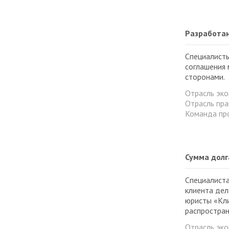
Разработан
Специалист
соглашения 
сторонами.
Отрасль эк
Отрасль пра
Команда пр
Сумма долг
Специалиста
клиента дел
юристы «Кли
распростран
Отрасль эк