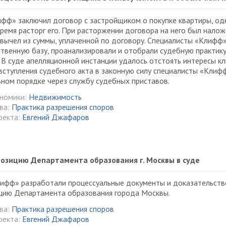
фф» заключил договор с застройщиком о покупке квартиры, одн
ремя расторг его. При расторжении договора на него был нало
вычел из суммы, уплаченной по договору. Специалисты «Клифф»
твенную базу, проанализировали и отобрали судебную практику,
 В суде апелляционной инстанции удалось отстоять интересы кл
 вступления судебного акта в законную силу специалисты «Клиф
ном порядке через службу судебных приставов.
ономики:
Недвижимость
ва:
Практика разрешения споров
оекта:
Евгений Джафаров
озицию Департамента образования г. Москвы в суде
фф» разработали процессуальные документы и доказательствен
ицию Департамента образования города Москвы.
ва:
Практика разрешения споров
оекта:
Евгений Джафаров