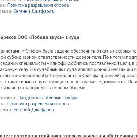
ва:
Практика разрешения споров
оекта:
Евгений Джафаров
ересов ООО «Победа вкуса» в суде
алистами «Клифф» была задача обеспечить отказ в исковых тр
ой субсидиарной ответственности доверителя. По итогам подг
седании специалисты «Клифф» добились поставленной цели, в 
законную силу. На судебный акт суда апелляционной инстанции
 кассационная жалоба. Специалисты «Клифф» проанализировал
е, а также иные сопутствующие процессуальные документы. По и
есы клиента защищены в полном объеме.
ономики:
Продовольственные товары
ва:
Практика разрешения споров
оекта:
Евгений Джафаров
оцесс против застройщика в пользу клиента и обеспечили 