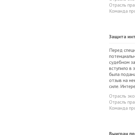
Отрасль пра
Команда пр
Защита инт
Перед специ
потенциальн
судебном за
вступило в 
была подана
отзыв на не
силе. Интер
Отрасль эк
Отрасль пра
Команда пр
Выигран пр