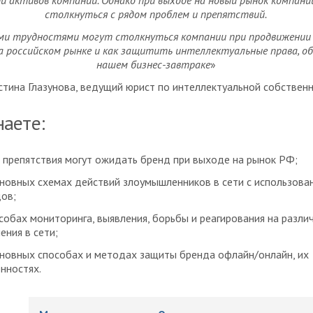
 активов компании. Однако при выходе на новый рынок компан
столкнуться с рядом проблем и препятствий.
ми трудностями могут столкнуться компании при продвижении 
а российском рынке и как защитить интеллектуальные права, об
нашем бизнес-завтраке
»
стина Глазунова, ведущий юрист по интеллектуальной собственн
наете:
 препятствия могут ожидать бренд при выходе на рынок РФ;
новных схемах действий злоумышленников в сети с использова
ов;
собах мониторинга, выявления, борьбы и реагирования на разли
ения в сети;
новных способах и методах защиты бренда офлайн/онлайн, их
нностях.