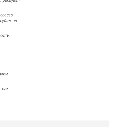
ии рискуют
своего
судим на
ости.
нием
чные