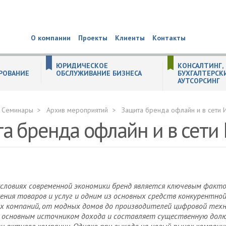
О компании
Проекты
Клиенты
Контакты
ЮРИДИЧЕСКОЕ
КОНСАЛТИНГ,
РОВАНИЕ
ОБСЛУЖИВАНИЕ БИЗНЕСА
БУХГАЛТЕРСК
АУТСОРСИНГ
СОБСТВЕННОСТЬ
 (substance) компании в Великобритании
ём инвестирования
 ЕГРЮЛ по решению налоговых органов
ТЕЛЬНЫХ ДОКУМЕНТАХ
КТОВ
ительств иностранных некоммерческих неправительственных организаций
ных организаций
ождение иностранного бизнеса в РФ
ганизациях
уживание образовательных организаций
ля стартапов
и населения (ЦЗН)
живание производственных компаний
ПРАКТИКА НЕДВИЖИМОСТЬ. СТРОИТЕЛЬСТВО. ЗЕМЛЯ.
РЕОРГАНИЗАЦИЯ (СЛИЯНИЕ, ПРИСОЕДИНЕНИЕ, РАЗДЕЛЕНИЕ, ВЫДЕЛЕНИЕ, ПРЕОБРАЗОВАНИЕ) ЮРИДИЧЕСКИХ ЛИЦ
Общая процедура реорганизации юридического лица
РЕГИСТРАЦИЯ НЕКОММЕРЧЕСКИХ ОРГАНИЗАЦИЙ
Регистрация изменений некоммерческих организаций
Реорганизация некоммерческих организаций
БУХГАЛТЕРСКИЙ И НАЛОГОВЫЙ КОНСАЛТИНГ
Подготовка учетной политики по новым стандартам
Консультации в сфере бухгалтерского учета и налогообложения
Помощь в подборе специалистов бухгалтерской службы
Профессиональное тестирование работников бухгалтерской служ
Уведомление о контролируемых сделках
Семинары
Архив мероприятий
Защита бренда офлайн и в сети 
а бренда офлайн и в сети
условиях современной экономики бренд является ключевым факт
ения товаров и услуг и одним из основных средств конкурентной
х компаний, от модных домов до производителей цифровой техн
 основным источником дохода и составляет существенную долю