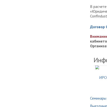
В расчете
«Юридиче
Confindust
Договор
Внимани
кабинето
Организа
Инф
Семинары
Выездные