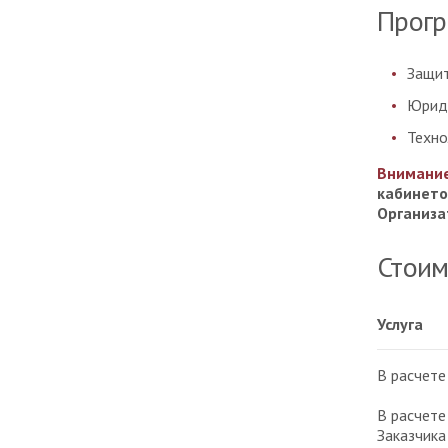
Прогр
Защит
Юриди
Техно
Внимани
кабинето
Организа
Стоим
Услуга
В расчете
В расчете
Заказчика