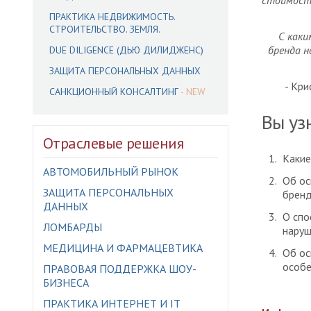
стоимости
ПРАКТИКА НЕДВИЖИМОСТЬ.
СТРОИТЕЛЬСТВО. ЗЕМЛЯ.
С каки
бренда н
DUE DILIGENCE (ДЬЮ ДИЛИДЖЕНС)
ЗАЩИТА ПЕРСОНАЛЬНЫХ ДАННЫХ
- Кри
САНКЦИОННЫЙ КОНСАЛТИНГ
Вы уз
Отраслевые решения
Какие
АВТОМОБИЛЬНЫЙ РЫНОК
Об ос
ЗАЩИТА ПЕРСОНАЛЬНЫХ
бренд
ДАННЫХ
О спо
ЛОМБАРДЫ
наруш
МЕДИЦИНА И ФАРМАЦЕВТИКА
Об ос
особе
ПРАВОВАЯ ПОДДЕРЖКА ШОУ-
БИЗНЕСА
ПРАКТИКА ИНТЕРНЕТ И IT