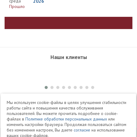
2026
среда
Прошло
Наши клиенты
+7 495 504-34-61
Мы используем cookie-файлы в целях улучшения стабильности
работы сайта и повышения качества обслуживания
пользователей. Вы можете прочитать подробнее о cookie-
Telegram
Max
файлах в
Политике обработки персональных данных
или
изменить настройки браузера. Продолжая пользоваться сайтом
без изменения настроек, Вы даете
согласие
на использование
© 1994-2026 Юридическая Фирма «Клифф»
Карта
ваших cookie-файлов.