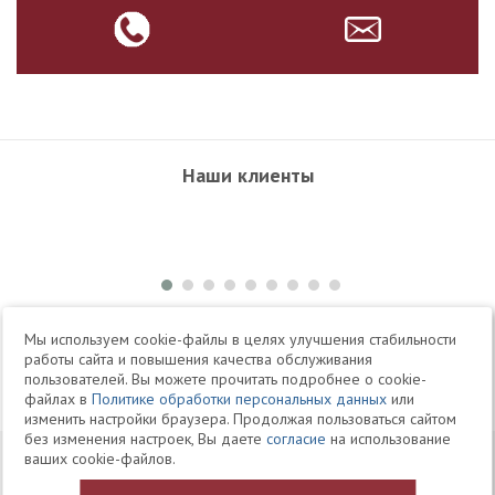
Наши клиенты
+7 495 504-34-61
Мы используем cookie-файлы в целях улучшения стабильности
работы сайта и повышения качества обслуживания
пользователей. Вы можете прочитать подробнее о cookie-
Telegram
Max
файлах в
Политике обработки персональных данных
или
изменить настройки браузера. Продолжая пользоваться сайтом
без изменения настроек, Вы даете
согласие
на использование
© 1994-2026 Юридическая Фирма «Клифф»
Карта
ваших cookie-файлов.
Юридические услуги, аудит, офшоры
сайта