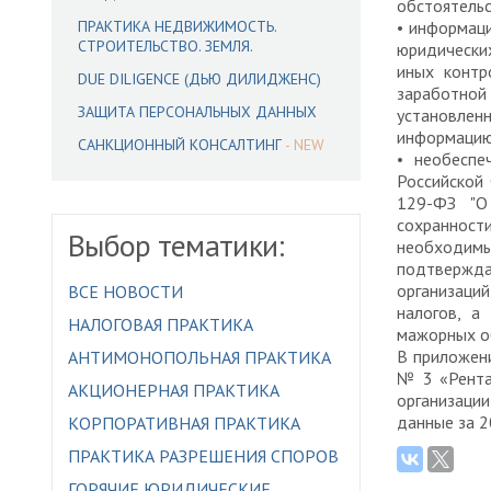
обстоятельс
ПРАКТИКА НЕДВИЖИМОСТЬ.
• информаци
СТРОИТЕЛЬСТВО. ЗЕМЛЯ.
юридически
иных контр
DUE DILIGENCE (ДЬЮ ДИЛИДЖЕНС)
заработной
ЗАЩИТА ПЕРСОНАЛЬНЫХ ДАННЫХ
установле
информацию
САНКЦИОННЫЙ КОНСАЛТИНГ
• необеспе
Российской 
129-ФЗ "О
сохранности
Выбор тематики:
необходимы
подтвержд
организаци
ВСЕ НОВОСТИ
налогов, а
НАЛОГОВАЯ ПРАКТИКА
мажорных об
В приложени
АНТИМОНОПОЛЬНАЯ ПРАКТИКА
№ 3 «Рентаб
АКЦИОНЕРНАЯ ПРАКТИКА
организаци
данные за 2
КОРПОРАТИВНАЯ ПРАКТИКА
ПРАКТИКА РАЗРЕШЕНИЯ СПОРОВ
ГОРЯЧИЕ ЮРИДИЧЕСКИЕ