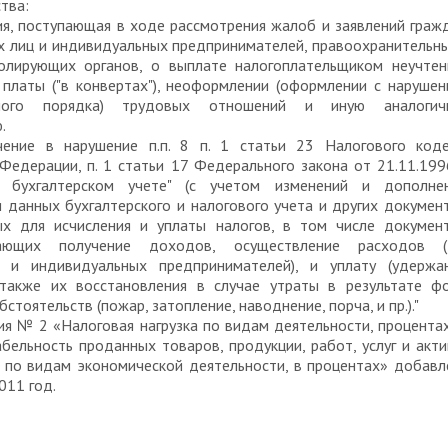
тва:
я, поступающая в ходе рассмотрения жалоб и заявлений граж
х лиц и индивидуальных предпринимателей, правоохранительн
олирующих органов, о выплате налогоплательщиком неучтен
 платы ("в конвертах"), неоформлении (оформлении с наруше
нного порядка) трудовых отношений и иную аналогич
.
чение в нарушение п.п. 8 п. 1 статьи 23 Налогового коде
Федерации, п. 1 статьи 17 Федерального закона от 21.11.19
 бухгалтерском учете" (с учетом изменений и дополнен
 данных бухгалтерского и налогового учета и других докумен
х для исчисления и уплаты налогов, в том числе документ
ающих получение доходов, осуществление расходов (
й и индивидуальных предпринимателей), и уплату (удержан
 также их восстановления в случае утраты в результате фо
стоятельств (пожар, затопление, наводнение, порча, и пр.)."
я № 2 «Налоговая нагрузка по видам деятельности, процента
ельность проданных товаров, продукции, работ, услуг и акт
и по видам экономической деятельности, в процентах» добав
011 год.