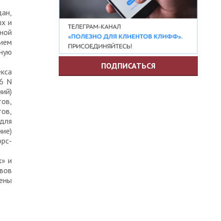
дан,
ых и
ной
нием
ную
ПОДПИСАТЬСЯ
кса
96 N
ий)
тов,
ов,
для
ие)
рс-
х» и
ивов
лены