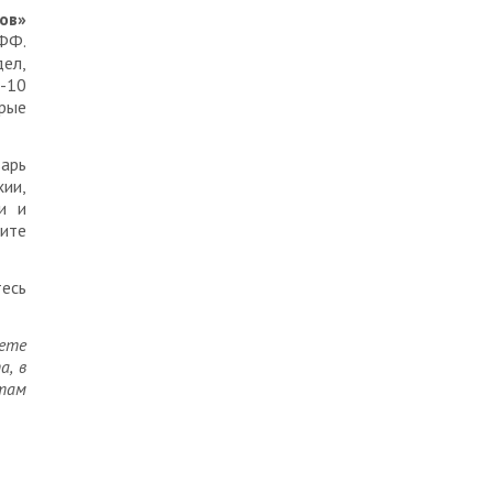
ов»
ФФ.
ел,
П-10
орые
варь
хии,
и и
дите
тесь
жете
а, в
там