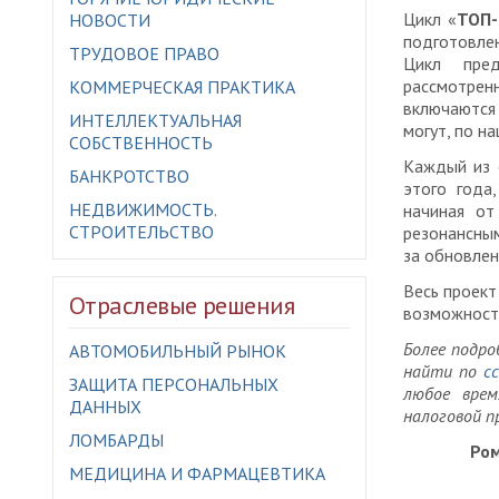
Цикл «
ТОП-
НОВОСТИ
подготовле
ТРУДОВОЕ ПРАВО
Цикл пре
рассмотрен
КОММЕРЧЕСКАЯ ПРАКТИКА
включаются
ИНТЕЛЛЕКТУАЛЬНАЯ
могут, по н
СОБСТВЕННОСТЬ
Каждый из 
БАНКРОТСТВО
этого года
НЕДВИЖИМОСТЬ.
начиная от
СТРОИТЕЛЬСТВО
резонансным
за обновлен
Весь проект
Отраслевые решения
возможность
Более подр
АВТОМОБИЛЬНЫЙ РЫНОК
найти по
с
ЗАЩИТА ПЕРСОНАЛЬНЫХ
любое вре
ДАННЫХ
налоговой п
ЛОМБАРДЫ
Ром
МЕДИЦИНА И ФАРМАЦЕВТИКА