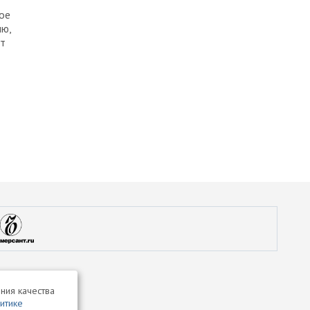
ое
лю,
ыт
ния качества
итике