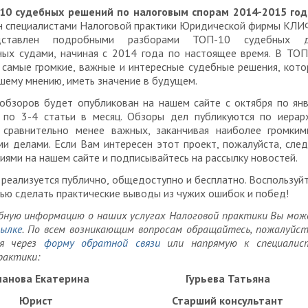
10 судебных решений по налоговым спорам 2014-2015 год
н специалистами Налоговой практики Юридической фирмы КЛИ
дставлен подробными разборами ТОП-10 судебных д
ных судами, начиная с 2014 года по настоящее время. В ТО
 самые громкие, важные и интересные судебные решения, кот
ашему мнению, иметь значение в будущем.
обзоров будет опубликован на нашем сайте с октября по ян
, по 3-4 статьи в месяц. Обзоры дел публикуются по иерар
 сравнительно менее важных, заканчивая наиболее громким
и делами. Если Вам интересен этот проект, пожалуйста, сле
иями на нашем сайте и подписывайтесь на рассылку новостей.
 реализуется публично, общедоступно и бесплатно. Воспользуй
ю сделать практические выводы из чужих ошибок и побед!
обную информацию о наших услугах Налоговой практики Вы мо
сылке
. По всем возникающим вопросам обращайтесь, пожалуйст
мя через
форму обратной связи
или напрямую к специалис
рактики:
анова Екатерина
Гурьева Татьяна
Юрист
Старший консультант