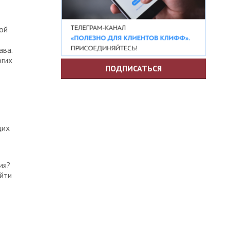
е
ой
ава.
огих
ПОДПИСАТЬСЯ
щих
ия?
йти