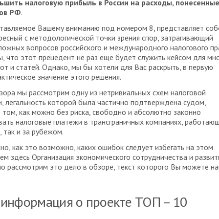
ьшить налоговую прибыль в России на расходы, понесенны
ов РФ
.
ставляемое Вашему вниманию под номером 8, представляет соб
ресный с методологической точки зрения спор, затрагивающий
ложных вопросов российского и международного налогового пр
, что этот прецедент не раз еще будет служить кейсом для мн
от и статей. Однако, мы бы хотели для Вас раскрыть, в первую
актическое значение этого решения.
зора мы рассмотрим одну из нетривиальных схем налоговой
, легальность которой была частично подтверждена судом,
 том, как можно без риска, свободно и абсолютно законно
ать налоговые платежи в трансграничных компаниях, работаю
, так и за рубежом.
но, как это возможно, каких ошибок следует избегать на этом
 чем здесь Организация экономического сотрудничества и развит
 рассмотрим это дело в обзоре, текст которого Вы можете на
информация о проекте ТОП – 10