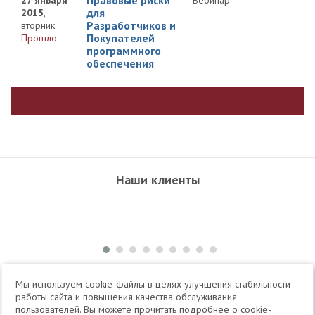
Правовые риски
27 января
Вебинар
для
2015
,
Разработчиков и
вторник
Покупателей
Прошло
программного
обеспечения
Наши клиенты
+7 495 504-34-61
Мы используем cookie-файлы в целях улучшения стабильности
работы сайта и повышения качества обслуживания
пользователей. Вы можете прочитать подробнее о cookie-
Telegram
Max