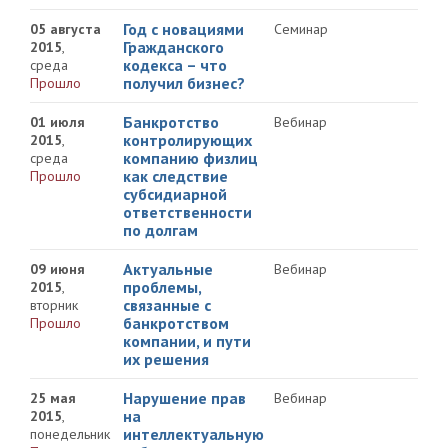
Год с новациями
05 августа
Семинар
Гражданского
2015
,
кодекса – что
среда
получил бизнес?
Прошло
Банкротство
01 июля
Вебинар
контролирующих
2015
,
компанию физлиц
среда
как следствие
Прошло
субсидиарной
ответственности
по долгам
Актуальные
09 июня
Вебинар
проблемы,
2015
,
связанные с
вторник
банкротством
Прошло
компании, и пути
их решения
Нарушение прав
25 мая
Вебинар
на
2015
,
интеллектуальную
понедельник