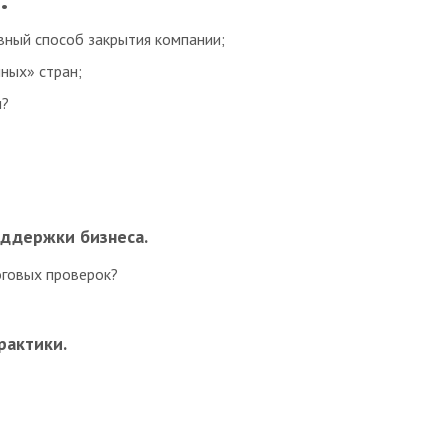
вный способ закрытия компании;
ных» стран;
и?
оддержки бизнеса.
оговых проверок?
рактики.