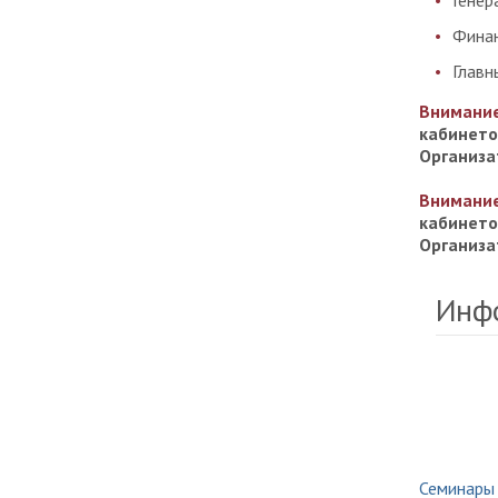
Генер
Финан
Главн
Внимани
кабинето
Организа
Внимани
кабинето
Организа
Инф
Семинары