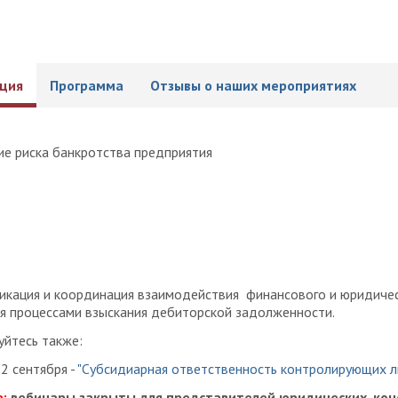
ция
Программа
Отзывы о наших мероприятиях
кация и координация взаимодействия финансового и юридиче
я процессами взыскания дебиторской задолженности.
уйтесь также:
2 сентября -
"Субсидиарная ответственность контролирующих ли
е:
вебинары закрыты для представителей юридических, кон