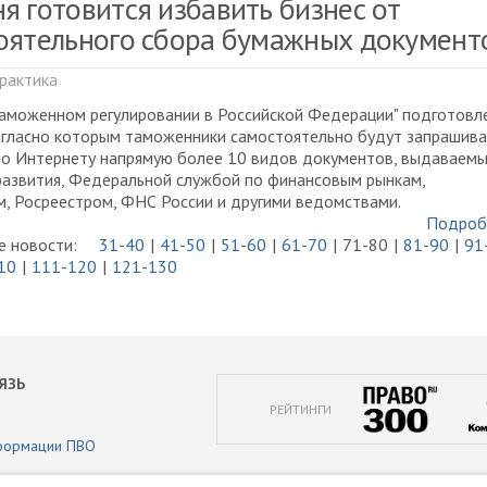
я готовится избавить бизнес от
оятельного сбора бумажных документ
рактика
таможенном регулировании в Российской Федерации" подготовл
огласно которым таможенники самостоятельно будут запрашива
по Интернету напрямую более 10 видов документов, выдаваем
азвития, Федеральной службой по финансовым рынкам,
, Росреестром, ФНС России и другими ведомствами.
Подроб
 новости:
31-40
41-50
51-60
61-70
71-80
81-90
91
10
111-120
121-130
ЯЗЬ
РЕЙТИНГИ
формации ПВО
аботки персональных данных