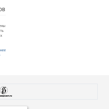
ов
ены
ть
ых
нее
-