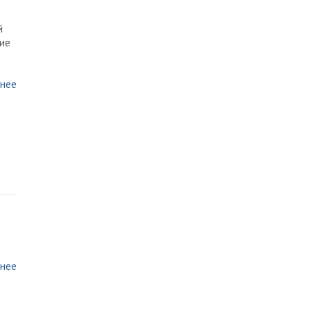
й
ие
нее
нее