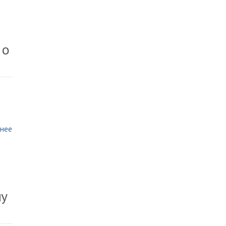
 о
нее
му