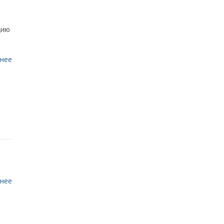
цию
нее
нее