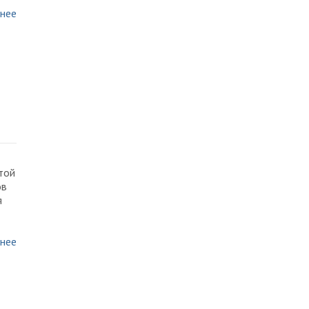
нее
я
той
ов
я
нее