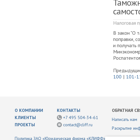
Таможн
самост
Налоговая п
В закон "О 
поправки, с
и получать 
Минэкономр
Роспатентом
Предыдущие
100
101-1
О КОМПАНИИ
КОНТАКТЫ
ОБРАТНАЯ СВ
КЛИЕНТЫ
+7 495 504-34-61
Написать нам
ПРОЕКТЫ
contact@cliff.ru
Раскрытие ин
Политика ЗАО «Юридическая фирма «КЛИФФ» в отношении обр