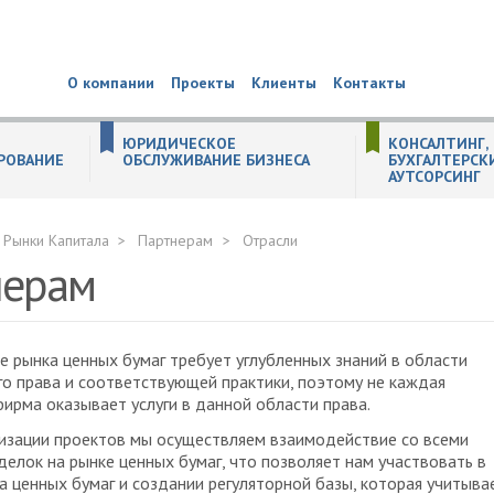
О компании
Проекты
Клиенты
Контакты
ЮРИДИЧЕСКОЕ
КОНСАЛТИНГ,
РОВАНИЕ
ОБСЛУЖИВАНИЕ БИЗНЕСА
БУХГАЛТЕРСК
АУТСОРСИНГ
СОБСТВЕННОСТЬ
 (substance) компании в Великобритании
ём инвестирования
 ЕГРЮЛ по решению налоговых органов
ТЕЛЬНЫХ ДОКУМЕНТАХ
КТОВ
ительств иностранных некоммерческих неправительственных организаций
ных организаций
ождение иностранного бизнеса в РФ
ганизациях
уживание образовательных организаций
ля стартапов
и населения (ЦЗН)
живание производственных компаний
ПРАКТИКА НЕДВИЖИМОСТЬ. СТРОИТЕЛЬСТВО. ЗЕМЛЯ.
РЕОРГАНИЗАЦИЯ (СЛИЯНИЕ, ПРИСОЕДИНЕНИЕ, РАЗДЕЛЕНИЕ, ВЫДЕЛЕНИЕ, ПРЕОБРАЗОВАНИЕ) ЮРИДИЧЕСКИХ ЛИЦ
Общая процедура реорганизации юридического лица
РЕГИСТРАЦИЯ НЕКОММЕРЧЕСКИХ ОРГАНИЗАЦИЙ
Регистрация изменений некоммерческих организаций
Реорганизация некоммерческих организаций
БУХГАЛТЕРСКИЙ И НАЛОГОВЫЙ КОНСАЛТИНГ
Подготовка учетной политики по новым стандартам
Консультации в сфере бухгалтерского учета и налогообложения
Помощь в подборе специалистов бухгалтерской службы
Профессиональное тестирование работников бухгалтерской служ
Уведомление о контролируемых сделках
Рынки Капитала
Партнерам
Отрасли
нерам
е рынка ценных бумаг требует углубленных знаний в области
о права и соответствующей практики, поэтому не каждая
ирма оказывает услуги в данной области права.
изации проектов мы осуществляем взаимодействие со всеми
делок на рынке ценных бумаг, что позволяет нам участвовать в
а ценных бумаг и создании регуляторной базы, которая учитыва